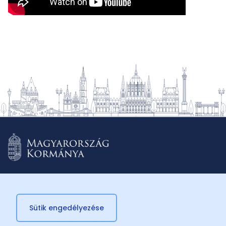
Sütik engedélyezése
© 2026 Külügyminisztérium