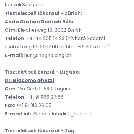
Konzuli Szolgálat
Tiszteletbeli főkonzul – Zürich:
Anda Gratian Dietrich Béla
Cím:
Bleicherweg 18, 8002 Zürich
Telefon:
+41 44 205 14 22 (hívható keddtől
csütörtökig 10.00-12.00 és 14.00-16.30 között)
E-mail:
hun@ihagholding.ch
Tiszteletbeli konzul – Lugano:
Dr. Giacomo Ghezzi
Cím:
Via Curti 2, 6901 Lugano
Telefon:
+41 91 966 27 66
Fax:
+41 91 910 26 65
E-mail:
info@consolatodiungheria.ch
Tiszteletbeli főkonzul – Zug: