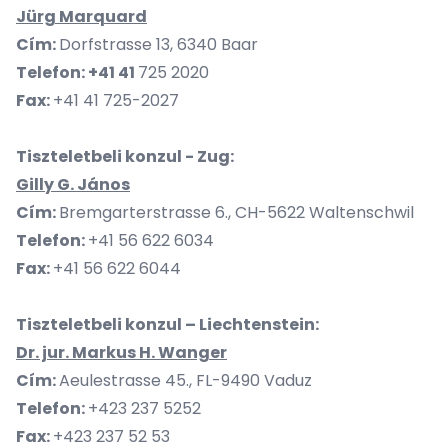
Jürg Marquard
Cím:
Dorfstrasse 13, 6340 Baar
Telefon: +41 41
725 2020
Fax:
+41 41 725-2027
Tiszteletbeli konzul - Zug:
Gilly G. János
Cím:
Bremgarterstrasse 6., CH-5622 Waltenschwil
Telefon:
+41 56 622 6034
Fax:
+41 56 622 6044
Tiszteletbeli konzul – Liechtenstein:
Dr. jur. Markus H. Wanger
Cím:
Aeulestrasse 45., FL-9490 Vaduz
Telefon:
+423 237 5252
Fax:
+423 237 52 53