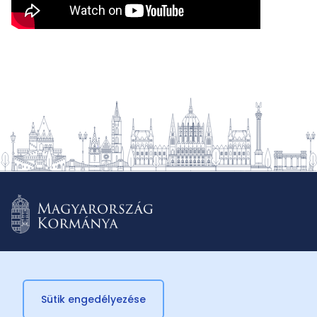
Sütik engedélyezése
© 2026 Külügyminisztérium