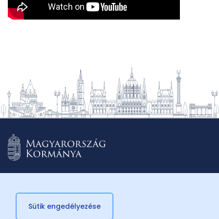
Sütik engedélyezése
© 2026 Külügyminisztérium