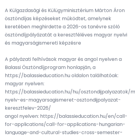
A Külgazdasági és Külügyminisztérium Márton Áron
ösztöndíjas képzéseket működtet, amelynek
keretében meghirdette a 2026-os tanévre szóló
ösztöndíjpályázatát a keresztféléves magyar nyelvi
és magyarságismereti képzésre
A pályázati felhívások magyar és angol nyelven a
Balassi Ösztöndíjprogram honlapján, a
https://balassieducation.hu oldalon találhatóak:
magyar nyelven:
https://balassieducation.hu/hu/osztondijpalyazatok/
nyelv-es-magyarsagismeret-osztondijpalyazat-
keresztfelev-2026/
angol nyelven: https://balassieducation.hu/en/call-
for-applications/call-for-applications-hungarian-
language-and-cultural-studies-cross-semester-