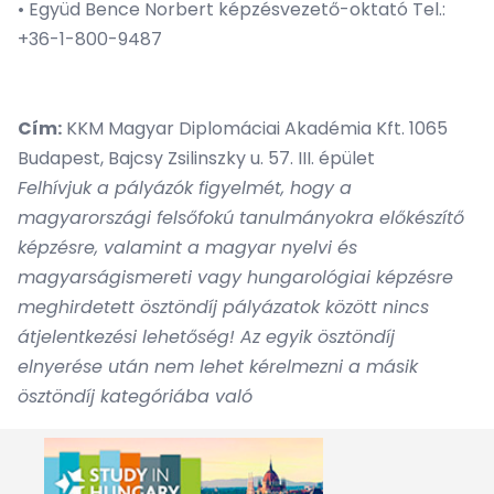
• Együd Bence Norbert képzésvezető-oktató Tel.:
+36-1-800-9487
Cím:
KKM Magyar Diplomáciai Akadémia Kft. 1065
Budapest, Bajcsy Zsilinszky u. 57. III. épület
Felhívjuk a pályázók figyelmét, hogy a
magyarországi felsőfokú tanulmányokra előkészítő
képzésre, valamint a magyar nyelvi és
magyarságismereti vagy hungarológiai képzésre
meghirdetett ösztöndíj pályázatok között nincs
átjelentkezési lehetőség! Az egyik ösztöndíj
elnyerése után nem lehet kérelmezni a másik
ösztöndíj kategóriába való