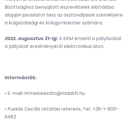
Bizottsághoz benyújtott észrevételek elbírálása
alapján javaslatot tesz az ösztöndíjasok személyére
a külgazdasági és külügyminiszter számára.
2022. augusztus 31-ig:
A KKM értesíti a pályázókat
a pályázat eredményéről elektronikus úton.
Információk:
• E-mail:
htmelokeszito@mdakft.hu
• Puskás Cecília oktatási referens, Tel.: +36-1-800-
9483