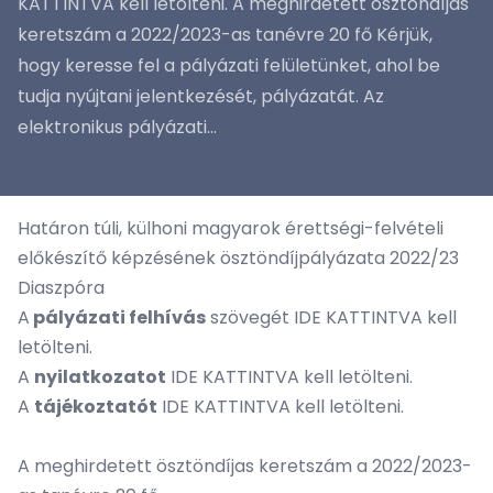
KATTINTVA kell letölteni. A meghirdetett ösztöndíjas
keretszám a 2022/2023-as tanévre 20 fő Kérjük,
hogy keresse fel a pályázati felületünket, ahol be
tudja nyújtani jelentkezését, pályázatát. Az
elektronikus pályázati...
Határon túli, külhoni magyarok érettségi-felvételi
előkészítő képzésének ösztöndíjpályázata 2022/23
Diaszpóra
A
pályázati felhívás
szövegét
IDE KATTINTVA
kell
letölteni.
A
nyilatkozatot
IDE KATTINTVA
kell letölteni.
A
tájékoztatót
IDE KATTINTVA
kell letölteni.
A meghirdetett ösztöndíjas keretszám a 2022/2023-