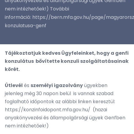
anyakönyvezési és állampolgársági ügyek Genfben
nem intézhetőek!) További
információ: https://bern.mfa.gov.hu/page/magyarors
konzulatusa-genf
Tájékoztatjuk kedves Ügyfeleinket, hogy a genfi
konzulátus bővítette konzuli szolgáltatásainak
körét.
Útlevél
és
személyi igazolvány
ügyekben
jelenleg még 30 napon belül is vannak szabad
foglalható időpontok az alábbi linken keresztül:
https://konzinfoidopont.mfa.gov.hu/
(hazai
anyakönyvezési és állampolgársági ügyek Genfben
nem intézhetőek!)