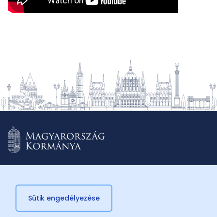
Sütik engedélyezése
© 2026 Külügyminisztérium