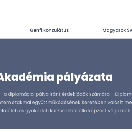
Genfi konzulátus
Magyarok S
 Akadémia pályázata
– a diplomáciai pálya iránt érdeklődők számára – Diplo
yetem szakmai együttműködésének keretében valósít meg
méleti és gyakorlati kurzusokból álló képzést végeznek el