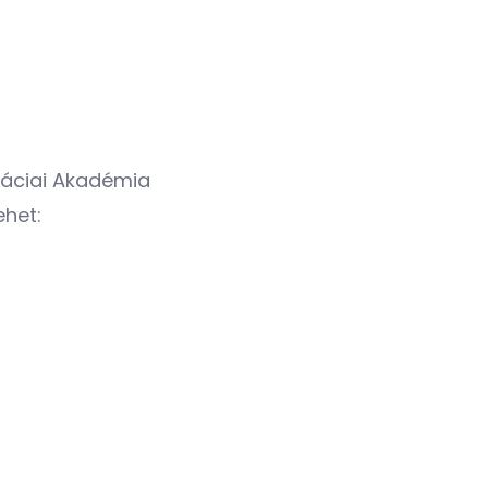
máciai Akadémia
ehet: