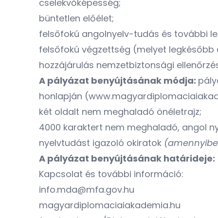
cselekvőképesség;
büntetlen előélet;
felsőfokú angolnyelv-tudás és további l
felsőfokú végzettség (melyet legkésőbb 
hozzájárulás nemzetbiztonsági ellenőrzés
A pályázat benyújtásának módja:
pály
honlapján
(www.magyardiplomaciaiakad
két oldalt nem meghaladó önéletrajz;
4000 karaktert nem meghaladó, angol nye
nyelvtudást igazoló okiratok
(amennyiben
A pályázat benyújtásának határideje:
Kapcsolat és további információ:
info.mda@mfa.gov.hu
magyardiplomaciaiakademia.hu