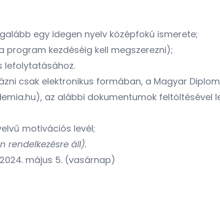
egalább egy idegen nyelv középfokú ismerete;
a program kezdéséig kell megszerezni);
 lefolytatásához.
ázni csak elektronikus formában, a Magyar Diplo
emia.hu)
, az alábbi dokumentumok feltöltésével l
lvű motivációs levél;
 rendelkezésre áll).
2024. május 5. (vasárnap)