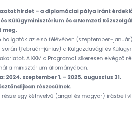
atot hirdet – a diplomáciai pálya iránt érde
és Külügyminisztérium és a Nemzeti Közszolgá
t meg.
ő hallgatók az első félévében (szeptember–január) 
 során (február–június) a Külgazdasági és Külügy
yakorlatot. A KKM a Programot sikeresen elvégző r
ínál a minisztérium állományában.
 2024. szeptember 1. – 2025. augusztus 31.
 ösztöndíjban részesülnek.
ek része egy kétnyelvű (angol és magyar) írásbeli 