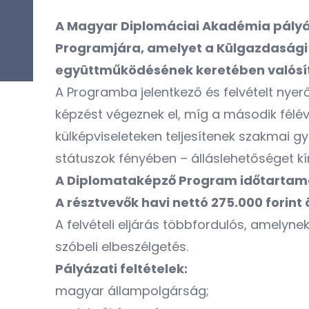
A Magyar Diplomáciai Akadémia pályáz
Programjára, amelyet a Külgazdasági 
együttműködésének keretében valósí
A Programba jelentkező és felvételt nyer
képzést végeznek el, míg a második félév
külképviseleteken teljesítenek szakmai g
státuszok fényében – álláslehetőséget k
A Diplomataképző Program időtartama:
A résztvevők havi nettó 275.000 forint
A felvételi eljárás többfordulós, amelyn
szóbeli elbeszélgetés.
Pályázati feltételek:
magyar állampolgárság;