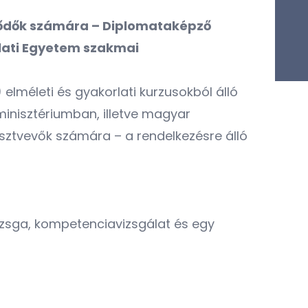
klődők számára – Diplomataképző
lati Egyetem szakmai
elméleti és gyakorlati kurzusokból álló
minisztériumban, illetve magyar
észtvevők számára – a rendelkezésre álló
vizsga, kompetenciavizsgálat és egy