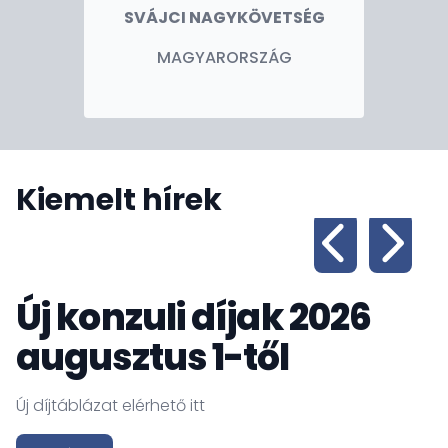
SVÁJCI NAGYKÖVETSÉG
MAGYARORSZÁG
Kiemelt hírek
Új konzuli díjak 2026
augusztus 1-től
Új díjtáblázat elérhető itt
E