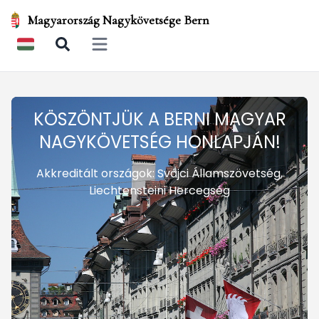
Magyarország Nagykövetsége Bern
Open main menu
KÖSZÖNTJÜK A BERNI MAGYAR
NAGYKÖVETSÉG HONLAPJÁN!
Akkreditált országok: Svájci Államszövetség,
Liechtensteini Hercegség