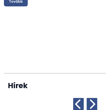
Tovább
é
Hírek