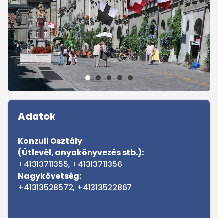
Sidebar
Adatok
Konzuli Osztály
(Útlevél, anyakönyvezés stb.):
+41313711355, +41313711356
Nagykövetség:
+41313528572, +41313522867